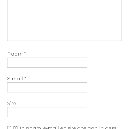
Naam
*
E-mail
*
Site
Mijn naam, e-mail en site opslaan in deze