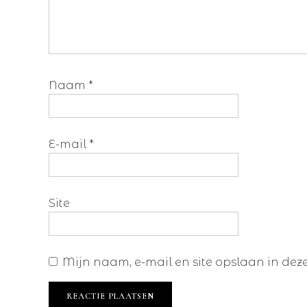
Naam
*
E-mail
*
Site
Mijn naam, e-mail en site opslaan in dez