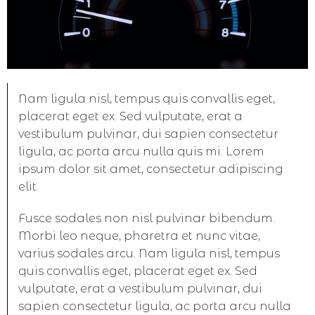
Nam ligula nisl, tempus quis convallis eget,
placerat eget ex. Sed vulputate, erat a
vestibulum pulvinar, dui sapien consectetur
ligula, ac porta arcu nulla quis mi. Lorem
ipsum dolor sit amet, consectetur adipiscing
elit.
Fusce sodales non nisl pulvinar bibendum.
Morbi leo neque, pharetra et nunc vitae,
varius sodales arcu. Nam ligula nisl, tempus
quis convallis eget, placerat eget ex. Sed
vulputate, erat a vestibulum pulvinar, dui
sapien consectetur ligula, ac porta arcu nulla