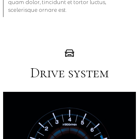
quam dolor, tincidunt et tortor luctus,
scelerisque ornare est.
Drive system