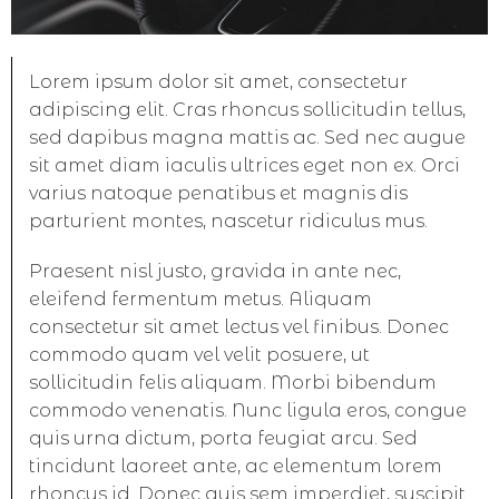
Lorem ipsum dolor sit amet, consectetur
adipiscing elit. Cras rhoncus sollicitudin tellus,
sed dapibus magna mattis ac. Sed nec augue
sit amet diam iaculis ultrices eget non ex. Orci
varius natoque penatibus et magnis dis
parturient montes, nascetur ridiculus mus.
Praesent nisl justo, gravida in ante nec,
eleifend fermentum metus. Aliquam
consectetur sit amet lectus vel finibus. Donec
commodo quam vel velit posuere, ut
sollicitudin felis aliquam. Morbi bibendum
commodo venenatis. Nunc ligula eros, congue
quis urna dictum, porta feugiat arcu. Sed
tincidunt laoreet ante, ac elementum lorem
rhoncus id. Donec quis sem imperdiet, suscipit